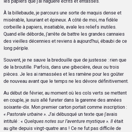
les papiers que j’ai naguère écrits et entassés.
À la billebaude, je parcours une sorte de maquis dense et
misérable, luxuriant et épineux. A côté de moi, ma fidèle
corbeille à papiers, insatiable, avale les reliefs inutiles.
Quand elle déborde, j’arrête de battre les grandes cannaies
des vieilles décennies et reviens à aujourd’hui, ébaubi de ce
long périple.
Souvent, je ne sauve la bredouille que de justesse : rien que
de la broutille. Parfois, dans une gibecière, deux ou trois
pièces. Je les ai ramassées et les ramène pour les goûter
de nouveau avant que le temps ne les dévore définitivement.
Au début de février, au moment où les cols verts se mettent
en couple, je suis allé fureter dans la garenne des années
soixante-dix. Mon premier carton portait comme inscription :
« Pastorale urbaine ».
J’ai débusqué un texte que j’avais
intitulé : «
Quelques notes sur l’aventure mystique ». Il
était
au gîte depuis vingt-quatre ans ! Ce ne fut pas difficile de