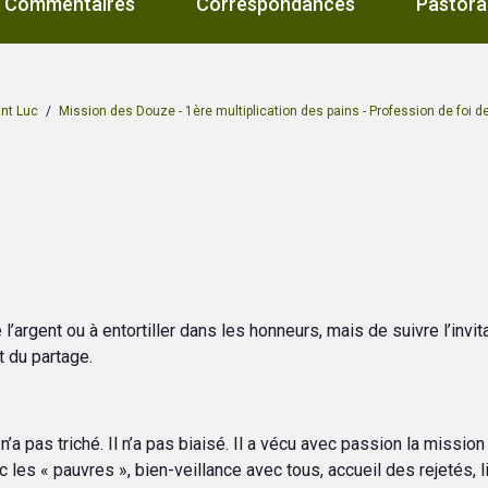
Commentaires
Correspondances
Pastora
int Luc
/
Mission des Douze - 1ère multiplication des pains - Profession de foi de
’argent ou à entortiller dans les honneurs, mais de suivre l’invita
t du partage.
n’a pas triché. Il n’a pas biaisé. Il a vécu avec passion la missi
avec les « pauvres », bien-veillance avec tous, accueil des rejetés,