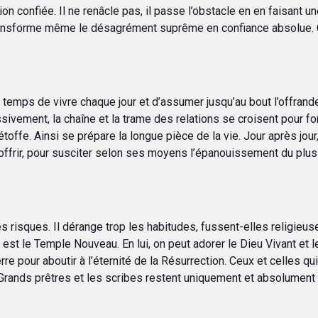
on confiée. Il ne renâcle pas, il passe l’obstacle en en faisant 
 transforme même le désagrément suprême en confiance absolue. Ce
 temps de vivre chaque jour et d’assumer jusqu’au bout l’offrand
sivement, la chaîne et la trame des relations se croisent pour fo
offe. Ainsi se prépare la longue pièce de la vie. Jour après jour,
r, offrir, pour susciter selon ses moyens l’épanouissement du plu
s risques. Il dérange trop les habitudes, fussent-elles religi
est le Temple Nouveau. En lui, on peut adorer le Dieu Vivant et le 
rre pour aboutir à l’éternité de la Résurrection. Ceux et celles qu
 Grands prêtres et les scribes restent uniquement et absolument 