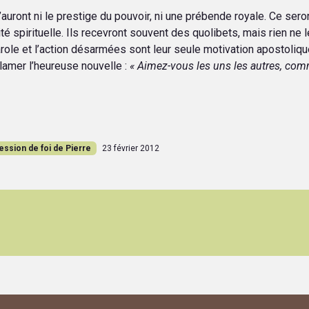
n’auront ni le prestige du pouvoir, ni une prébende royale. Ce sero
é spirituelle. Ils recevront souvent des quolibets, mais rien ne le
arole et l’action désarmées sont leur seule motivation apostoliq
oclamer l’heureuse nouvelle :
« Aimez-vous les uns les autres, comm
ession de foi de Pierre
23 février 2012