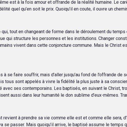
rême est à la fois amour et offrande de la réalité humaine. Le car
élité quel qu’en soit le prix. Quoiqu’il en coute, il ouvre un chem
Ce qui, tout en changeant de forme dans le déroulement du temps
 qui structure les personnes et les institutions. Changer const
mains vivent dans cette conjoncture commune. Mais le Christ est 
à se faire souffrir, mais d’aller jusqu’au fond de l’offrande de so
ous sont appelés à vivre la fidélité la plus juste à sa conscienc
 avec ses contemporains. Les baptisés, en suivant le Christ, trou
uisent aussi dans leur humanité le don sublime d’eux-mêmes. Tr
ist revient à prendre sa vie comme elle est et comme elle sera, 
va se passer. Mais quoiqu’il arrive, le baptisé assume le temps qui 