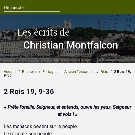
Les écrits de
Christian Montfalcon
Accueil
/
Recueils
/
Partage sur l'Ancien Testament
/
Rois
/
2 Rois 19,
9-36
2 Rois 19, 9-36
« Prête l’oreille, Seigneur, et entends, ouvre les yeux, Seigneur
et vois ! »
Les menaces pèsent sur le peuple.
Le roi aime son peuple.