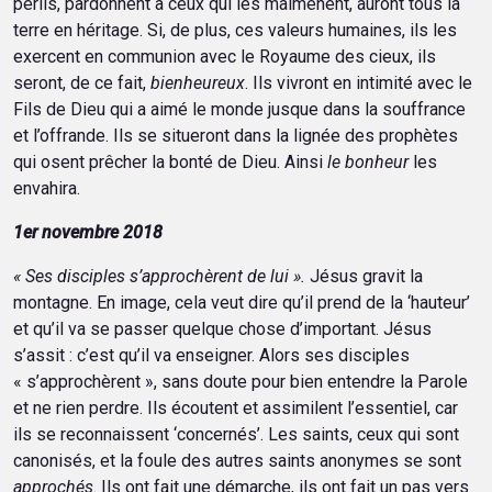
périls, pardonnent à ceux qui les malmènent, auront tous la
terre en héritage. Si, de plus, ces valeurs humaines, ils les
exercent en communion avec le Royaume des cieux, ils
seront, de ce fait,
bienheureux
. Ils vivront en intimité avec le
Fils de Dieu qui a aimé le monde jusque dans la souffrance
et l’offrande. Ils se situeront dans la lignée des prophètes
qui osent prêcher la bonté de Dieu. Ainsi
le bonheur
les
envahira.
1er novembre 2018
« Ses disciples s’approchèrent de lui ».
Jésus gravit la
montagne. En image, cela veut dire qu’il prend de la ‘hauteur’
et qu’il va se passer quelque chose d’important. Jésus
s’assit : c’est qu’il va enseigner. Alors ses disciples
« s’approchèrent », sans doute pour bien entendre la Parole
et ne rien perdre. Ils écoutent et assimilent l’essentiel, car
ils se reconnaissent ‘concernés’. Les saints, ceux qui sont
canonisés, et la foule des autres saints anonymes se sont
approchés
. Ils ont fait une démarche, ils ont fait un pas vers